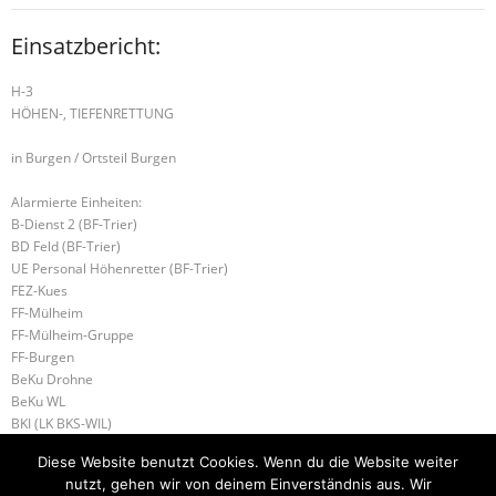
Einsatzbericht:
H-3
HÖHEN-, TIEFENRETTUNG
in Burgen / Ortsteil Burgen
Alarmierte Einheiten:
B-Dienst 2 (BF-Trier)
BD Feld (BF-Trier)
UE Personal Höhenretter (BF-Trier)
FEZ-Kues
FF-Mülheim
FF-Mülheim-Gruppe
FF-Burgen
BeKu Drohne
BeKu WL
BKI (LK BKS-WIL)
Kues-Gruppe
Diese Website benutzt Cookies. Wenn du die Website weiter
ILtS-Trier-Lagedienstführer
nutzt, gehen wir von deinem Einverständnis aus. Wir
RP 06/98-1