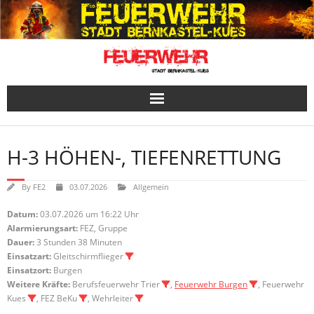
Skip
to
content
H-3 HÖHEN-, TIEFENRETTUNG
By
FE2
03.07.2026
Allgemein
Datum:
03.07.2026 um 16:22 Uhr
Alarmierungsart:
FEZ, Gruppe
Dauer:
3 Stunden 38 Minuten
Einsatzart:
Gleitschirmflieger
Einsatzort:
Burgen
Weitere Kräfte:
Berufsfeuerwehr Trier
,
Feuerwehr Burgen
, Feuerwehr
Kues
, FEZ BeKu
, Wehrleiter