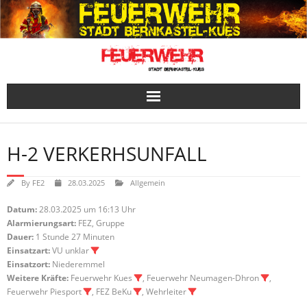
Skip
to
content
H-2 VERKERHSUNFALL
By
FE2
28.03.2025
Allgemein
Datum:
28.03.2025 um 16:13 Uhr
Alarmierungsart:
FEZ, Gruppe
Dauer:
1 Stunde 27 Minuten
Einsatzart:
VU unklar
Einsatzort:
Niederemmel
Weitere Kräfte:
Feuerwehr Kues
, Feuerwehr Neumagen-Dhron
,
Feuerwehr Piesport
, FEZ BeKu
, Wehrleiter