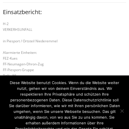
Einsatzbericht:
H-2
VERKERHSUNFALL
in Piesport / Ortsteil Niederemmel
Alarmierte Einheiten:
FEZ-Kues
FF-Neumagen-Dhron-Zug
FF-Piesport-Gruppe
BeKu WL
Kues-Gruppe
Diese Website benutzt Cookies. Wenn du die Website weiter
nutzt, gehen wir von deinem Einverständnis aus. Wir
H-2 UNTERSTÜTZUNG DLK
respektieren Ihre Privatsphäre und schützen Ihre
personenbezogenen Daten. Diese Datenschutzrichtlinie soll
B-1 RAUCHENTWICKLUNG IM FREIEN
Sie darüber informieren, wie wir mit Ihren persönlichen Daten
umgehen, wenn Sie unsere Webseite besuchen. Das gilt
unabhängig davon, von wo aus Sie zu uns kommen. Sie
erhalten außerdem Informationen über Ihre
Startseite
Einsätze
Mitglied werden
Über uns
Bilder
Persönlichkeitsrechte und wie das Gesetz Sie schützt.