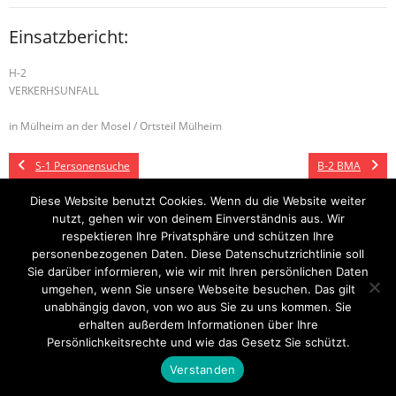
Einsatzbericht:
H-2
VERKERHSUNFALL
in Mülheim an der Mosel / Ortsteil Mülheim
S-1 Personensuche
B-2 BMA
Diese Website benutzt Cookies. Wenn du die Website weiter
nutzt, gehen wir von deinem Einverständnis aus. Wir
respektieren Ihre Privatsphäre und schützen Ihre
Startseite
Einsätze
Mitglied werden
Über uns
Bilder
Kontakt
personenbezogenen Daten. Diese Datenschutzrichtlinie soll
Sie darüber informieren, wie wir mit Ihren persönlichen Daten
Theme by
Think Up Themes Ltd
. Powered by
WordPress
.
umgehen, wenn Sie unsere Webseite besuchen. Das gilt
unabhängig davon, von wo aus Sie zu uns kommen. Sie
erhalten außerdem Informationen über Ihre
Persönlichkeitsrechte und wie das Gesetz Sie schützt.
Verstanden