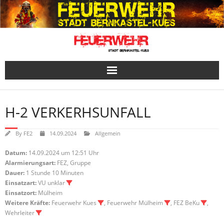
Skip
to
content
H-2 VERKERHSUNFALL
By
FE2
14.09.2024
Allgemein
Datum:
14.09.2024 um 12:51 Uhr
Alarmierungsart:
FEZ, Gruppe
Dauer:
1 Stunde 10 Minuten
Einsatzart:
VU unklar
Einsatzort:
Mülheim
Weitere Kräfte:
Feuerwehr Kues
, Feuerwehr Mülheim
, FEZ BeKu
,
Wehrleiter