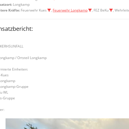
satzort:
Longkamp
tere Kräfte:
Feuerwehr Kues
,
Feuerwehr Longkamp
, FEZ BeKu
, Wehrlei
nsatzbericht:
RKERHSUNFALL
Longkamp / Ortsteil Longkamp
rmierte Einheiten:
-Kues
Longkamp
Longkamp-Gruppe
u WL
s-Gruppe
er: