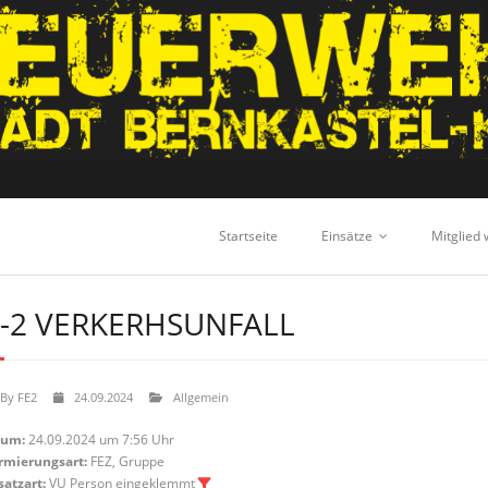
Startseite
Einsätze
Mitglied
-2 VERKERHSUNFALL
By
FE2
24.09.2024
Allgemein
tum:
24.09.2024 um 7:56 Uhr
rmierungsart:
FEZ, Gruppe
satzart:
VU Person eingeklemmt