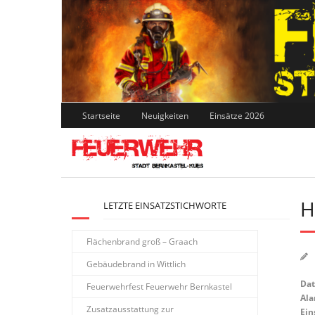
Skip
to
content
Startseite
Neuigkeiten
Einsätze 2026
H
LETZTE EINSATZSTICHWORTE
Flächenbrand groß – Graach
Gebäudebrand in Wittlich
Da
Feuerwehrfest Feuerwehr Bernkastel
Ala
Zusatzausstattung zur
Ein