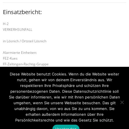
Einsatzbericht:
H-2
VERKERHSUNFALL
in Lösnich / Ortsteil Lösnich
Alarmierte Einheiten:
FEZ-Kues
FF-Zeltingen-Rachtig-Gruppe
FF-Erden-Lösnich
Diese Website benutzt Cookies. Wenn du die Website weiter
BeKu WL
nutzt, gehen wir von deinem Einverständnis aus. Wir
Kues-Gruppe
respektieren Ihre Privatsphäre und schützen Ihre
personenbezogenen Daten. Diese Datenschutzrichtlinie soll
H-1 Technische Hilfeleistung
B-2 BMA
Sie darüber informieren, wie wir mit Ihren persönlichen Daten
umgehen, wenn Sie unsere Webseite besuchen. Das gilt
unabhängig davon, von wo aus Sie zu uns kommen. Sie
erhalten außerdem Informationen über Ihre
Startseite
Einsätze
Mitglied werden
Über uns
Bilder
Persönlichkeitsrechte und wie das Gesetz Sie schützt.
Kontakt
Verstanden