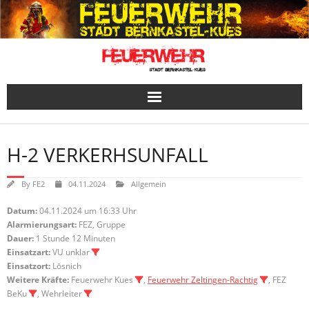
Skip
to
content
H-2 VERKERHSUNFALL
By
FE2
04.11.2024
Allgemein
Datum:
04.11.2024 um 16:33 Uhr
Alarmierungsart:
FEZ, Gruppe
Dauer:
1 Stunde 12 Minuten
Einsatzart:
VU unklar
Einsatzort:
Lösnich
Weitere Kräfte:
Feuerwehr Kues
,
Feuerwehr Zeltingen-Rachtig
, FEZ
BeKu
, Wehrleiter