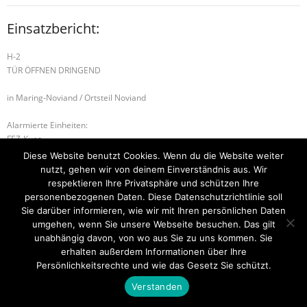
Einsatzbericht:
H-2
TÜR ÖFFNEN DRINGEND
in Maring-Noviand / Ortsteil Noviand
Alarmierte Einheiten:
FEZ-Kues
FF-Maring-Noviand-Gruppe
Diese Website benutzt Cookies. Wenn du die Website weiter
BeKu WL
nutzt, gehen wir von deinem Einverständnis aus. Wir
respektieren Ihre Privatsphäre und schützen Ihre
B-2 BRANDMELDEANLAGE
H-2 TÜR ÖFFNEN DRINGEND
personenbezogenen Daten. Diese Datenschutzrichtlinie soll
Sie darüber informieren, wie wir mit Ihren persönlichen Daten
umgehen, wenn Sie unsere Webseite besuchen. Das gilt
unabhängig davon, von wo aus Sie zu uns kommen. Sie
erhalten außerdem Informationen über Ihre
Startseite
Einsätze
Mitglied werden
Über uns
Bilder
Kontakt
Persönlichkeitsrechte und wie das Gesetz Sie schützt.
Theme by
Think Up Themes Ltd
. Powered by
WordPress
.
Verstanden