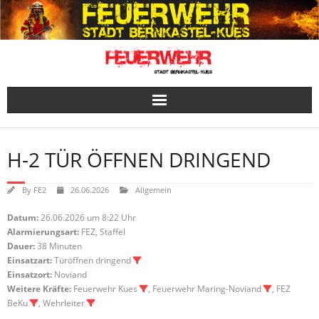
Skip
to
content
H-2 TÜR ÖFFNEN DRINGEND
By
FE2
26.06.2026
Allgemein
Datum:
26.06.2026 um 8:22 Uhr
Alarmierungsart:
FEZ, Staffel
Dauer:
38 Minuten
Einsatzart:
Türöffnen dringend
Einsatzort:
Noviand
Weitere Kräfte:
Feuerwehr Kues
, Feuerwehr Maring-Noviand
, FEZ
BeKu
, Wehrleiter