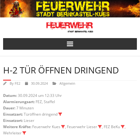
Skip
to
content
H-2 TÜR ÖFFNEN DRINGEND
By
FE2
30.09.2024
Allgemein
Datum:
30.09.2024 um 12:33 Uhr
Alarmierungsart:
FEZ, Staffel
Dauer:
7 Minuten
Einsatzart:
Türöffnen dringend
Einsatzort:
Lieser
Weitere Kräfte:
Feuerwehr Kues
, Feuerwehr Lieser
, FEZ BeKu
,
Wehrleiter