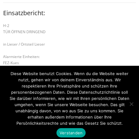
Einsatzbericht:
H-2
TÜR ÖFFNEN DRINGEND
in Lieser / Ortsteil Lieser
Alarmierte Einheiten:
FEZ-Kues
FF-Kues-Staffel
Diese Website benutzt Cookies. Wenn du die Website weiter
FF-Lieser-Gruppe
nutzt, gehen wir von deinem Einverständnis aus. Wir
BeKu WL
respektieren Ihre Privatsphäre und schützen Ihre
personenbezogenen Daten. Diese Datenschutzrichtlinie soll
B2 – BMA
H-2 UNTERSTÜTZUNG RETTUNGSDIENST
Sie darüber informieren, wie wir mit Ihren persönlichen Daten
umgehen, wenn Sie unsere Webseite besuchen. Das gilt
unabhängig davon, von wo aus Sie zu uns kommen. Sie
erhalten außerdem Informationen über Ihre
Startseite
Einsätze
Mitglied werden
Über uns
Bilder
Persönlichkeitsrechte und wie das Gesetz Sie schützt.
Kontakt
Verstanden
Theme by
Think Up Themes Ltd
. Powered by
WordPress
.