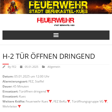
Skip
to
content
H-2 TÜR ÖFFNEN DRINGEND
By
FE2
05.01.2025
Allgemein
Datum:
05.01.2025 um 12:00 Uhr
Alarmierungsart:
FEZ, Staffel
Dauer:
45 Minuten
Einsatzart:
Türöffnen dringend
Einsatzort:
Kues
Weitere Kräfte:
Feuerwehr Kues
, FEZ BeKu
, Türöffnungsgruppe VG
,
Wehrleiter