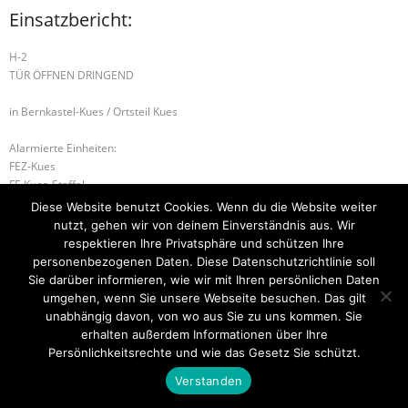
Einsatzbericht:
H-2
TÜR ÖFFNEN DRINGEND
in Bernkastel-Kues / Ortsteil Kues
Alarmierte Einheiten:
FEZ-Kues
FF-Kues-Staffel
BeKu WL
Diese Website benutzt Cookies. Wenn du die Website weiter
nutzt, gehen wir von deinem Einverständnis aus. Wir
B-1 RAUCHENTWICKLUNG IM FREIEN
W-2 ÖL AUF GEWÄSSER
respektieren Ihre Privatsphäre und schützen Ihre
personenbezogenen Daten. Diese Datenschutzrichtlinie soll
Sie darüber informieren, wie wir mit Ihren persönlichen Daten
umgehen, wenn Sie unsere Webseite besuchen. Das gilt
unabhängig davon, von wo aus Sie zu uns kommen. Sie
Startseite
Einsätze
Mitglied werden
Über uns
Bilder
Kontakt
erhalten außerdem Informationen über Ihre
Persönlichkeitsrechte und wie das Gesetz Sie schützt.
Theme by
Think Up Themes Ltd
. Powered by
WordPress
.
Verstanden