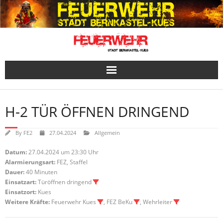
Skip
to
content
H-2 TÜR ÖFFNEN DRINGEND
By
FE2
27.04.2024
Allgemein
Datum:
27.04.2024 um 23:30 Uhr
Alarmierungsart:
FEZ, Staffel
Dauer:
40 Minuten
Einsatzart:
Türöffnen dringend
Einsatzort:
Kues
Weitere Kräfte:
Feuerwehr Kues
, FEZ BeKu
, Wehrleiter