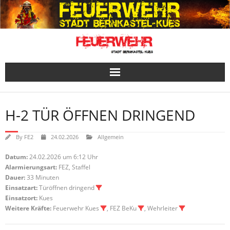
Skip
to
content
H-2 TÜR ÖFFNEN DRINGEND
By
FE2
24.02.2026
Allgemein
Datum:
24.02.2026 um 6:12 Uhr
Alarmierungsart:
FEZ, Staffel
Dauer:
33 Minuten
Einsatzart:
Türöffnen dringend
Einsatzort:
Kues
Weitere Kräfte:
Feuerwehr Kues
, FEZ BeKu
, Wehrleiter