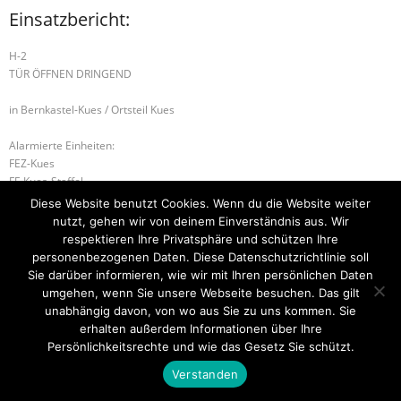
Einsatzbericht:
H-2
TÜR ÖFFNEN DRINGEND
in Bernkastel-Kues / Ortsteil Kues
Alarmierte Einheiten:
FEZ-Kues
FF-Kues-Staffel
BeKu WL
Diese Website benutzt Cookies. Wenn du die Website weiter
nutzt, gehen wir von deinem Einverständnis aus. Wir
H-2 TÜR ÖFFNEN DRINGEND
respektieren Ihre Privatsphäre und schützen Ihre
personenbezogenen Daten. Diese Datenschutzrichtlinie soll
G-2 AUSLAUFENDE BETRIEBSSTOFFE
Sie darüber informieren, wie wir mit Ihren persönlichen Daten
umgehen, wenn Sie unsere Webseite besuchen. Das gilt
unabhängig davon, von wo aus Sie zu uns kommen. Sie
erhalten außerdem Informationen über Ihre
Startseite
Einsätze
Mitglied werden
Über uns
Bilder
Persönlichkeitsrechte und wie das Gesetz Sie schützt.
Kontakt
Verstanden
Theme by
Think Up Themes Ltd
. Powered by
WordPress
.