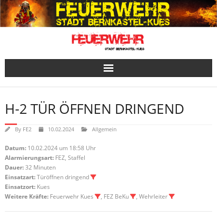
Skip
to
content
H-2 TÜR ÖFFNEN DRINGEND
By
FE2
10.02.2024
Allgemein
Datum:
10.02.2024 um 18:58 Uhr
Alarmierungsart:
FEZ, Staffel
Dauer:
32 Minuten
Einsatzart:
Türöffnen dringend
Einsatzort:
Kues
Weitere Kräfte:
Feuerwehr Kues
, FEZ BeKu
, Wehrleiter