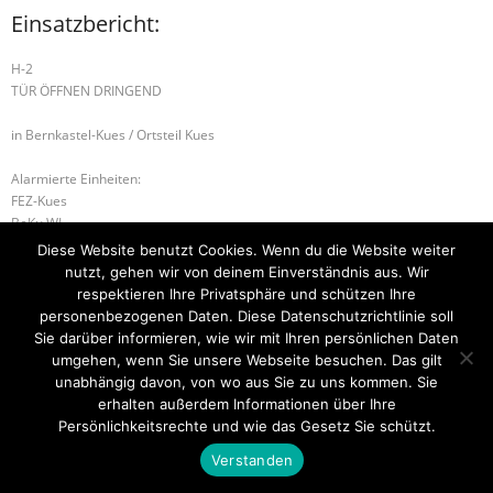
Einsatzbericht:
H-2
TÜR ÖFFNEN DRINGEND
in Bernkastel-Kues / Ortsteil Kues
Alarmierte Einheiten:
FEZ-Kues
BeKu WL
Diese Website benutzt Cookies. Wenn du die Website weiter
H-1 ABSICHERUNG
H-1 ABSICHERUNG
nutzt, gehen wir von deinem Einverständnis aus. Wir
respektieren Ihre Privatsphäre und schützen Ihre
personenbezogenen Daten. Diese Datenschutzrichtlinie soll
Sie darüber informieren, wie wir mit Ihren persönlichen Daten
umgehen, wenn Sie unsere Webseite besuchen. Das gilt
Startseite
Einsätze
Mitglied werden
Über uns
Bilder
Kontakt
unabhängig davon, von wo aus Sie zu uns kommen. Sie
erhalten außerdem Informationen über Ihre
Theme by
Think Up Themes Ltd
. Powered by
WordPress
.
Persönlichkeitsrechte und wie das Gesetz Sie schützt.
Verstanden