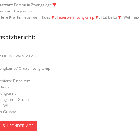
satzart:
Person in Zwangslage
satzort:
Longkamp
tere Kräfte:
Feuerwehr Kues
,
Feuerwehr Longkamp
, FEZ BeKu
, Wehrlei
nsatzbericht:
RSON IN ZWANGSLAGE
Longkamp / Ortsteil Longkamp
rmierte Einheiten:
-Kues
Longkamp
Longkamp-Gruppe
u WL
s-Gruppe
S-1 SONDERLAGE