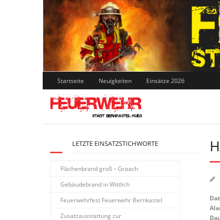
Skip
to
content
Startseite
Neuigkeiten
Einsätze 2026
H
LETZTE EINSATZSTICHWORTE
Flächenbrand groß – Graach
Gebäudebrand in Wittlich
Da
Feuerwehrfest Feuerwehr Bernkastel
Ala
Zusatzausstattung zur
Dau