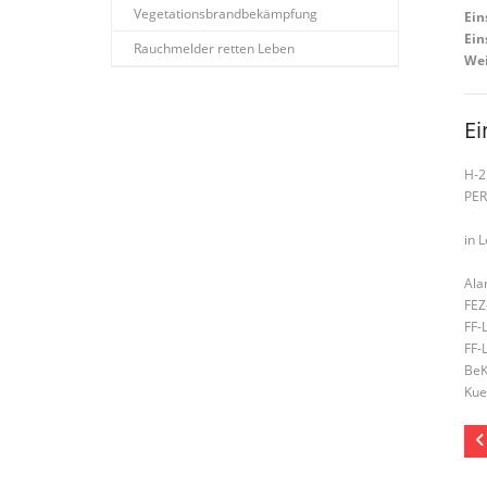
Vegetationsbrandbekämpfung
Ein
Ein
Rauchmelder retten Leben
Wei
Ei
H-2
PE
in 
Ala
FEZ
FF-
FF-
BeK
Kue