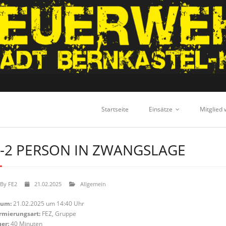
Startseite
Einsätze
Mitglied
-2 PERSON IN ZWANGSLAGE
By
FE2
21.02.2025
Allgemein
tum:
21.02.2025 um 14:40 Uhr
rmierungsart:
FEZ, Gruppe
er:
40 Minuten