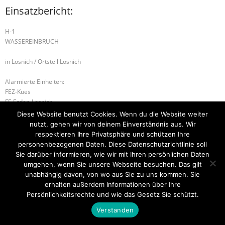
Einsatzbericht:
H-1
WASSEREINBRUCH
in Lösnich / Ortsteil Lösnich
Alarmierte Einheiten:
FEZ-Kues
FF-Erden-Lösnich
BeKu WL
Diese Website benutzt Cookies. Wenn du die Website weiter
nutzt, gehen wir von deinem Einverständnis aus. Wir
H-1 EINFACHE HILFELEISTUNG
B-2 BRANDMELDEANLAGE
respektieren Ihre Privatsphäre und schützen Ihre
personenbezogenen Daten. Diese Datenschutzrichtlinie soll
Sie darüber informieren, wie wir mit Ihren persönlichen Daten
umgehen, wenn Sie unsere Webseite besuchen. Das gilt
unabhängig davon, von wo aus Sie zu uns kommen. Sie
Startseite
Einsätze
Mitglied werden
Über uns
Bilder
Kontakt
erhalten außerdem Informationen über Ihre
Persönlichkeitsrechte und wie das Gesetz Sie schützt.
Theme by
Think Up Themes Ltd
. Powered by
WordPress
.
Verstanden