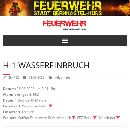
Skip
to
content
H-1 WASSEREINBRUCH
By
FE2
21.06.2025
Allgemein
Datum:
21.06.2025 um 7:21 Uhr
Alarmierungsart:
FEZ
Dauer:
1 Stunde 49 Minuten
Einsatzart:
Wasser in Keller
Einsatzort:
Lösnich
Weitere Kräfte:
Feuerwehr Erden/Lösnich
, FEZ BeKu
, Wehrleiter