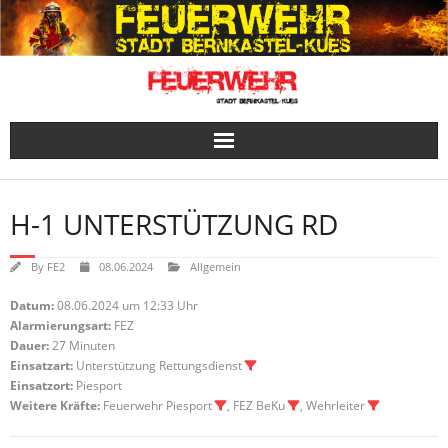
Skip
to
content
H-1 UNTERSTÜTZUNG RD
By
FE2
08.06.2024
Allgemein
Datum:
08.06.2024 um 12:33 Uhr
Alarmierungsart:
FEZ
Dauer:
27 Minuten
Einsatzart:
Unterstützung Rettungsdienst
Einsatzort:
Piesport
Weitere Kräfte:
Feuerwehr Piesport
, FEZ BeKu
, Wehrleiter