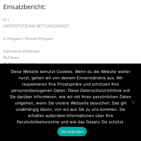
Einsatzbericht:
H-1
UNTERSTÜTZUNG RETTUNGSDIENST
in Piesport / Ortsteil Piesport
Alarmierte Einheiten:
FEZ-Kues
FF-Piesport-Gruppe
BeKu WL
Diese Website benutzt Cookies. Wenn du die Website weiter
nutzt, gehen wir von deinem Einverständnis aus. Wir
H-1 PERSON IN AUFZUG
H-1 TIERRETTUNG
respektieren Ihre Privatsphäre und schützen Ihre
personenbezogenen Daten. Diese Datenschutzrichtlinie soll
Sie darüber informieren, wie wir mit Ihren persönlichen Daten
umgehen, wenn Sie unsere Webseite besuchen. Das gilt
unabhängig davon, von wo aus Sie zu uns kommen. Sie
Startseite
Einsätze
Mitglied werden
Über uns
Bilder
Kontakt
erhalten außerdem Informationen über Ihre
Persönlichkeitsrechte und wie das Gesetz Sie schützt.
Theme by
Think Up Themes Ltd
. Powered by
WordPress
.
Verstanden