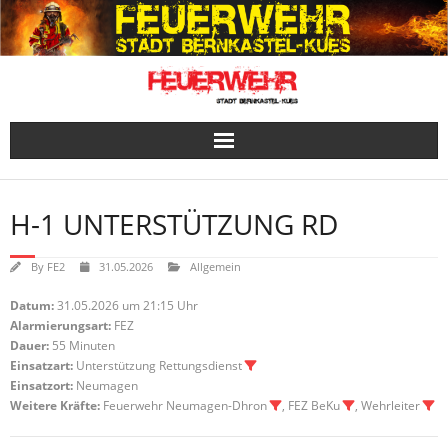
Skip
to
content
H-1 UNTERSTÜTZUNG RD
By
FE2
31.05.2026
Allgemein
Datum:
31.05.2026 um 21:15 Uhr
Alarmierungsart:
FEZ
Dauer:
55 Minuten
Einsatzart:
Unterstützung Rettungsdienst
Einsatzort:
Neumagen
Weitere Kräfte:
Feuerwehr Neumagen-Dhron
, FEZ BeKu
, Wehrleiter