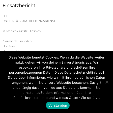
Einsatzbericht:
H-1
UNTERSTÜTZUNG RETTUNGSDIENST
in Lösnich / Ortsteil Lösnich
Alarmierte Einheiten:
FEZ-Kues
FF-Erden-Lösnich
BeKu WL
Diese Website benutzt Cookies. Wenn du die Website weiter
nutzt, gehen wir von deinem Einverständnis aus. Wir
H-2 VERKEHRSUNFALL
U-2 UMGESTÜRZTER BAUM
respektieren Ihre Privatsphäre und schützen Ihre
personenbezogenen Daten. Diese Datenschutzrichtlinie soll
Sie darüber informieren, wie wir mit Ihren persönlichen Daten
umgehen, wenn Sie unsere Webseite besuchen. Das gilt
unabhängig davon, von wo aus Sie zu uns kommen. Sie
Startseite
Einsätze
Mitglied werden
Über uns
Bilder
Kontakt
erhalten außerdem Informationen über Ihre
Persönlichkeitsrechte und wie das Gesetz Sie schützt.
Theme by
Think Up Themes Ltd
. Powered by
WordPress
.
Verstanden