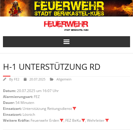
Skip
to
content
H-1 UNTERSTÜTZUNG RD
By
FE2
20.07.2025
Allgemein
Datum:
20.07.2025 um 16:07 Uhr
Alarmierungsart:
FEZ
Dauer:
54 Minuten
Einsatzart:
Unterstützung Rettungsdienst
Einsatzort:
Lösnich
Weitere Kräfte:
Feuerwehr Erden
, FEZ BeKu
, Wehrleiter