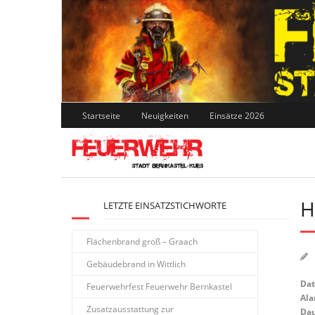
Skip
to
content
Startseite
Neuigkeiten
Einsätze 2026
H
LETZTE EINSATZSTICHWORTE
Flächenbrand groß – Graach
Gebäudebrand in Wittlich
Da
Feuerwehrfest Feuerwehr Bernkastel
Ala
Zusatzausstattung zur
Dau