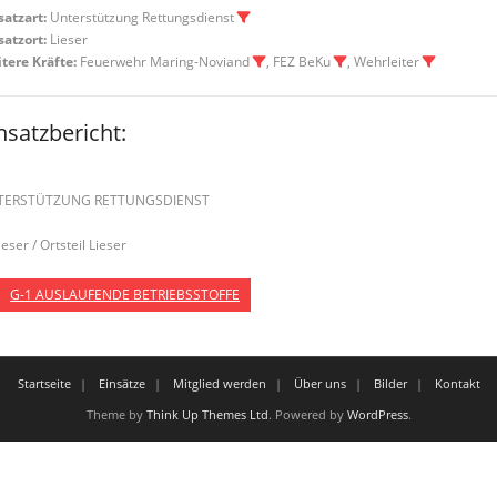
satzart:
Unterstützung Rettungsdienst
satzort:
Lieser
tere Kräfte:
Feuerwehr Maring-Noviand
, FEZ BeKu
, Wehrleiter
nsatzbericht:
TERSTÜTZUNG RETTUNGSDIENST
ieser / Ortsteil Lieser
G-1 AUSLAUFENDE BETRIEBSSTOFFE
Startseite
Einsätze
Mitglied werden
Über uns
Bilder
Kontakt
Theme by
Think Up Themes Ltd
. Powered by
WordPress
.