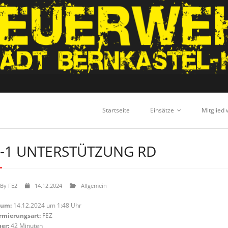
Startseite
Einsätze
Mitglied
-1 UNTERSTÜTZUNG RD
By
FE2
14.12.2024
Allgemein
tum:
14.12.2024 um 1:48 Uhr
rmierungsart:
FEZ
er:
42 Minuten