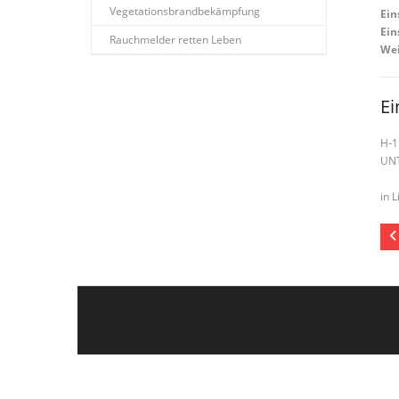
Vegetationsbrandbekämpfung
Ein
Ein
Rauchmelder retten Leben
Wei
Ei
H-1
UN
in L