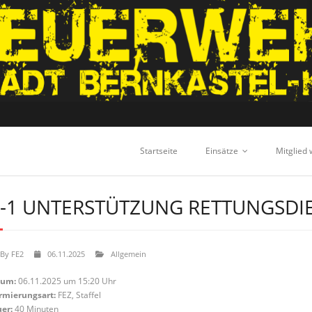
Startseite
Einsätze
Mitglied
-1 UNTERSTÜTZUNG RETTUNGSDI
By
FE2
06.11.2025
Allgemein
tum:
06.11.2025 um 15:20 Uhr
rmierungsart:
FEZ, Staffel
er:
40 Minuten