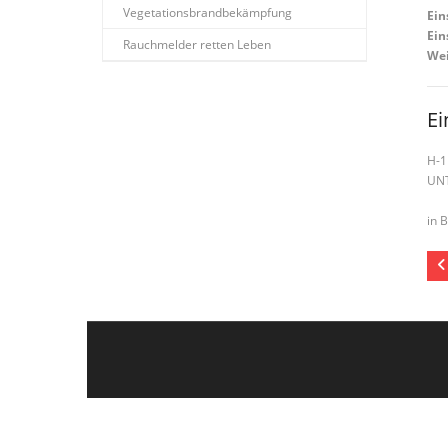
Vegetationsbrandbekämpfung
Ein
Ein
Rauchmelder retten Leben
Wei
Ei
H-1
UN
in 