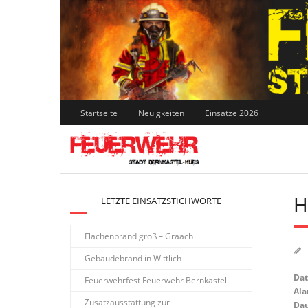
Skip
to
content
Startseite
Neuigkeiten
Einsätze 2026
H
LETZTE EINSATZSTICHWORTE
Flächenbrand groß – Graach
Gebäudebrand in Wittlich
Da
Feuerwehrfest Feuerwehr Bernkastel
Ala
Zusatzausstattung zur
Dau