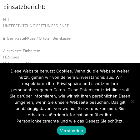
Einsatzbericht:
H-1
UNTERSTÜTZUNG RETTUNGSDIENST
in Bernkastel-Kues / Ortsteil Bernkastel
Alarmierte Einheiten:
FEZ-Kues
FF-Bernkastel-Gruppe
BeKu WL
Diese Website benutzt Cookies. Wenn du die Website weiter
nutzt, gehen wir von deinem Einverständnis aus. Wir
B1- BSW
B-2 BRANDMELDEANLAGE
respektieren Ihre Privatsphäre und schützen Ihre
personenbezogenen Daten. Diese Datenschutzrichtlinie soll
Sie darüber informieren, wie wir mit Ihren persönlichen Daten
umgehen, wenn Sie unsere Webseite besuchen. Das gilt
unabhängig davon, von wo aus Sie zu uns kommen. Sie
Startseite
Einsätze
Mitglied werden
Über uns
Bilder
Kontakt
erhalten außerdem Informationen über Ihre
Persönlichkeitsrechte und wie das Gesetz Sie schützt.
Theme by
Think Up Themes Ltd
. Powered by
WordPress
.
Verstanden