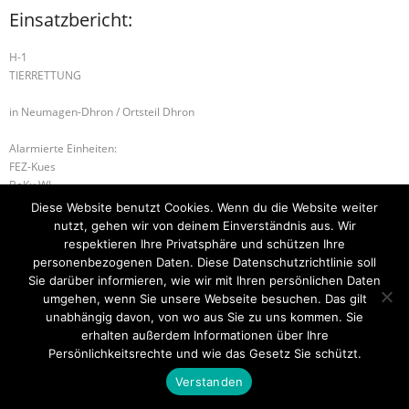
Einsatzbericht:
H-1
TIERRETTUNG
in Neumagen-Dhron / Ortsteil Dhron
Alarmierte Einheiten:
FEZ-Kues
BeKu WL
Diese Website benutzt Cookies. Wenn du die Website weiter
H-2 UNTERSTÜTZUNG DLK
H-2 UNTERSTÜTZUNG DLK
nutzt, gehen wir von deinem Einverständnis aus. Wir
respektieren Ihre Privatsphäre und schützen Ihre
personenbezogenen Daten. Diese Datenschutzrichtlinie soll
Sie darüber informieren, wie wir mit Ihren persönlichen Daten
umgehen, wenn Sie unsere Webseite besuchen. Das gilt
Startseite
Einsätze
Mitglied werden
Über uns
Bilder
Kontakt
unabhängig davon, von wo aus Sie zu uns kommen. Sie
erhalten außerdem Informationen über Ihre
Theme by
Think Up Themes Ltd
. Powered by
WordPress
.
Persönlichkeitsrechte und wie das Gesetz Sie schützt.
Verstanden