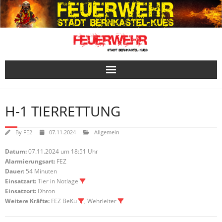
Skip
to
content
H-1 TIERRETTUNG
By
FE2
07.11.2024
Allgemein
Datum:
07.11.2024 um 18:51 Uhr
Alarmierungsart:
FEZ
Dauer:
54 Minuten
Einsatzart:
Tier in Notlage
Einsatzort:
Dhron
Weitere Kräfte:
FEZ BeKu
, Wehrleiter