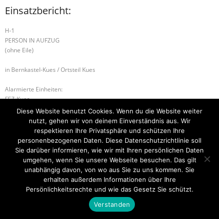
Einsatzbericht:
H-1
PERSON IN AUFZUG
(ohne Eile)
in Bernkastel-Kues / Ortsteil Kues
Alarmierte Einheiten:
FEZ-Kues
FF-Kues-Staffel
Diese Website benutzt Cookies. Wenn du die Website weiter
BeKu WL
nutzt, gehen wir von deinem Einverständnis aus. Wir
respektieren Ihre Privatsphäre und schützen Ihre
B-2 BRANDMELDEANLAGE
B-2 FAHRZEUGBRAND – GROSS
personenbezogenen Daten. Diese Datenschutzrichtlinie soll
Sie darüber informieren, wie wir mit Ihren persönlichen Daten
umgehen, wenn Sie unsere Webseite besuchen. Das gilt
unabhängig davon, von wo aus Sie zu uns kommen. Sie
erhalten außerdem Informationen über Ihre
Startseite
Einsätze
Mitglied werden
Über uns
Bilder
Kontakt
Persönlichkeitsrechte und wie das Gesetz Sie schützt.
Theme by
Think Up Themes Ltd
. Powered by
WordPress
.
Verstanden