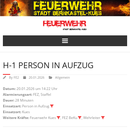
Skip
to
content
H-1 PERSON IN AUFZUG
By
FE2
20.01.2026
Allgemein
Datum:
20.01.2026 um 14:22 Uhr
Alarmierungsart:
FEZ, Staffel
Dauer:
28 Minuten
Einsatzart:
Person in Aufzug
Einsatzort:
Kues
Weitere Kräfte:
Feuerwehr Kues
, FEZ BeKu
, Wehrleiter