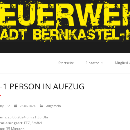
Startseite
Einsätze
Mitglied
-1 PERSON IN AUFZUG
By
FE2
23.06.2024
Allgemein
tum:
23.06.2024 um 21:35 Uhr
rmierungsart:
FEZ, Staffel
er:
35 Minuten