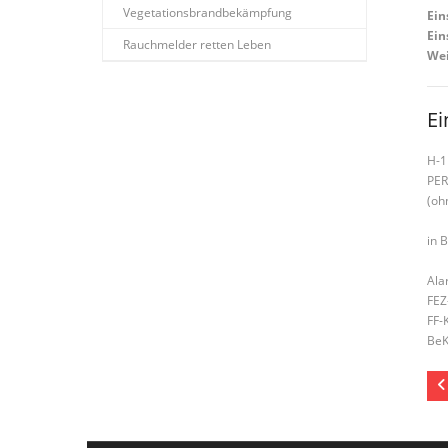
Vegetationsbrandbekämpfung
Ein
Ein
Rauchmelder retten Leben
Wei
Ei
H-1
PER
(oh
in 
Ala
FEZ
FF-
BeK