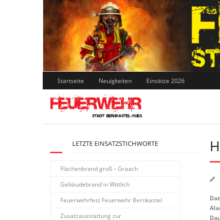
Skip
to
content
Startseite
Neuigkeiten
Einsätze 2026
H
LETZTE EINSATZSTICHWORTE
Flächenbrand groß – Graach
Gebäudebrand in Wittlich
Da
Feuerwehrfest Feuerwehr Bernkastel
Ala
Zusatzausstattung zur
Dau