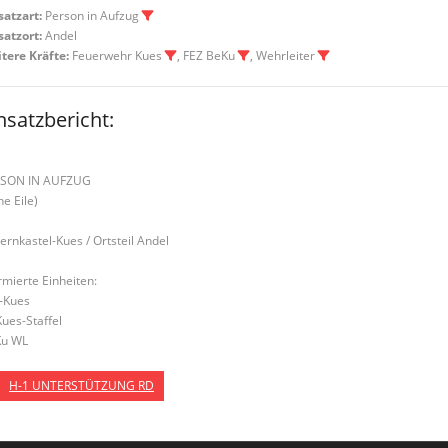
satzart:
Person in Aufzug
satzort:
Andel
tere Kräfte:
Feuerwehr Kues
, FEZ BeKu
, Wehrleiter
nsatzbericht:
SON IN AUFZUG
ne Eile)
Bernkastel-Kues / Ortsteil Andel
rmierte Einheiten:
-Kues
Kues-Staffel
u WL
H-1 UNTERSTÜTZUNG RD