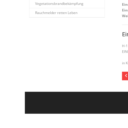
Vegetationsbrandbekämpfung
Ein
Ein
Rauchmelder retten Leben
Wei
Ei
H-1
EIN
in 