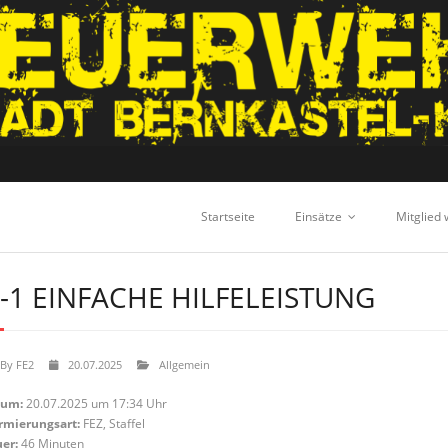
Startseite
Einsätze
Mitglied
-1 EINFACHE HILFELEISTUNG
By
FE2
20.07.2025
Allgemein
tum:
20.07.2025 um 17:34 Uhr
rmierungsart:
FEZ, Staffel
er:
46 Minuten