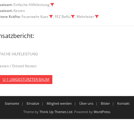
satzart:
Einfache Hilfeleistung
satzort:
Kesten
tere Kräfte:
Feuerwehr Kues
, FEZ BeKu
, Wehrleiter
nsatzbericht:
FACHE HILFELEISTUNG
Kesten / Ortsteil Kesten
U-1 UMGESTÜRZTER BAUM
Startseite
Einsätze
Mitglied werden
Über uns
Bilder
Kontakt
Theme by
Think Up Themes Ltd
. Powered by
WordPress
.