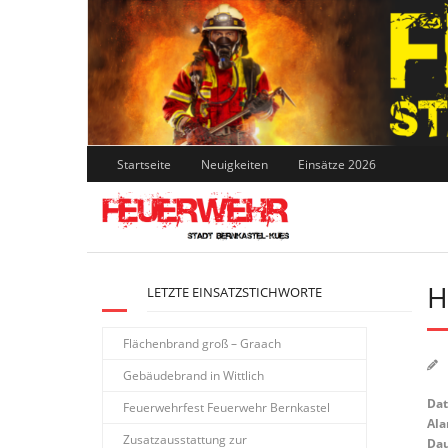
Skip
to
content
Startseite
Neuigkeiten
Einsätze 2026
H
LETZTE EINSATZSTICHWORTE
Flächenbrand groß – Graach
Gebäudebrand in Wittlich
Da
Feuerwehrfest Feuerwehr Bernkastel
Ala
Zusatzausstattung zur
Dau