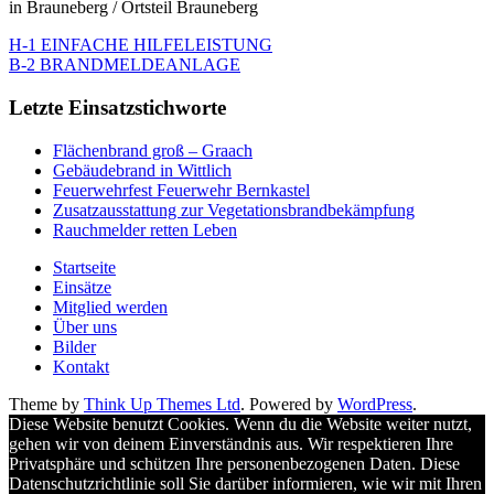
in Brauneberg / Ortsteil Brauneberg
H-1 EINFACHE HILFELEISTUNG
B-2 BRANDMELDEANLAGE
Letzte Einsatzstichworte
Flächenbrand groß – Graach
Gebäudebrand in Wittlich
Feuerwehrfest Feuerwehr Bernkastel
Zusatzausstattung zur Vegetationsbrandbekämpfung
Rauchmelder retten Leben
Startseite
Einsätze
Mitglied werden
Über uns
Bilder
Kontakt
Theme by
Think Up Themes Ltd
. Powered by
WordPress
.
Diese Website benutzt Cookies. Wenn du die Website weiter nutzt,
gehen wir von deinem Einverständnis aus. Wir respektieren Ihre
Privatsphäre und schützen Ihre personenbezogenen Daten. Diese
Datenschutzrichtlinie soll Sie darüber informieren, wie wir mit Ihren