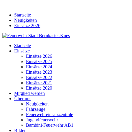
Skip
to
Startseite
content
Neuigkeiten
Einsätze 2026
Startseite
Einsätze
Einsätze 2026
Einsätze 2025
Einsätze 2024
Einsätze 2023
Einsätze 2022
Einsätze 2021
Einsätze 2020
Mitglied werden
Über uns
Neuigkeiten
Fahrzeuge
Feuerwehreinsatzzentrale
Jugendfeuerwehr
Bambini-Feuerwehr AB1
Bilder