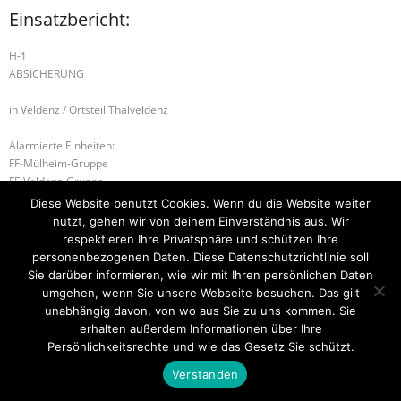
Einsatzbericht:
H-1
ABSICHERUNG
in Veldenz / Ortsteil Thalveldenz
Alarmierte Einheiten:
FF-Mülheim-Gruppe
FF-Veldenz-Gruppe
Diese Website benutzt Cookies. Wenn du die Website weiter
U-2WASSER IN GEBÄUDE
S-1 STROMAUSFALL
nutzt, gehen wir von deinem Einverständnis aus. Wir
respektieren Ihre Privatsphäre und schützen Ihre
personenbezogenen Daten. Diese Datenschutzrichtlinie soll
Sie darüber informieren, wie wir mit Ihren persönlichen Daten
umgehen, wenn Sie unsere Webseite besuchen. Das gilt
Startseite
Einsätze
Mitglied werden
Über uns
Bilder
Kontakt
unabhängig davon, von wo aus Sie zu uns kommen. Sie
erhalten außerdem Informationen über Ihre
Theme by
Think Up Themes Ltd
. Powered by
WordPress
.
Persönlichkeitsrechte und wie das Gesetz Sie schützt.
Verstanden