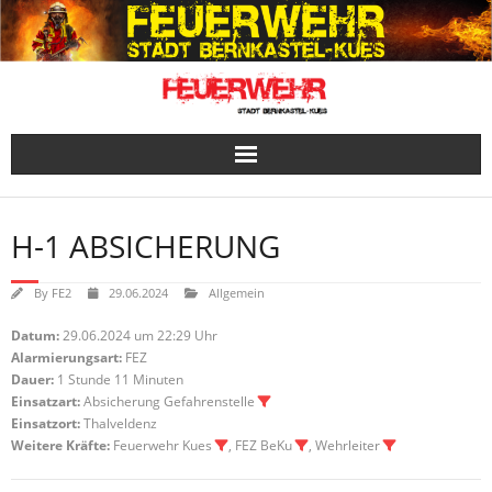
Skip
to
content
H-1 ABSICHERUNG
By
FE2
29.06.2024
Allgemein
Datum:
29.06.2024 um 22:29 Uhr
Alarmierungsart:
FEZ
Dauer:
1 Stunde 11 Minuten
Einsatzart:
Absicherung Gefahrenstelle
Einsatzort:
Thalveldenz
Weitere Kräfte:
Feuerwehr Kues
, FEZ BeKu
, Wehrleiter