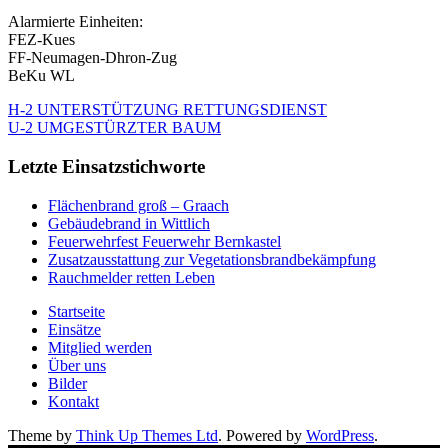
Alarmierte Einheiten:
FEZ-Kues
FF-Neumagen-Dhron-Zug
BeKu WL
H-2 UNTERSTÜTZUNG RETTUNGSDIENST
U-2 UMGESTÜRZTER BAUM
Letzte Einsatzstichworte
Flächenbrand groß – Graach
Gebäudebrand in Wittlich
Feuerwehrfest Feuerwehr Bernkastel
Zusatzausstattung zur Vegetationsbrandbekämpfung
Rauchmelder retten Leben
Startseite
Einsätze
Mitglied werden
Über uns
Bilder
Kontakt
Theme by
Think Up Themes Ltd
. Powered by
WordPress
.