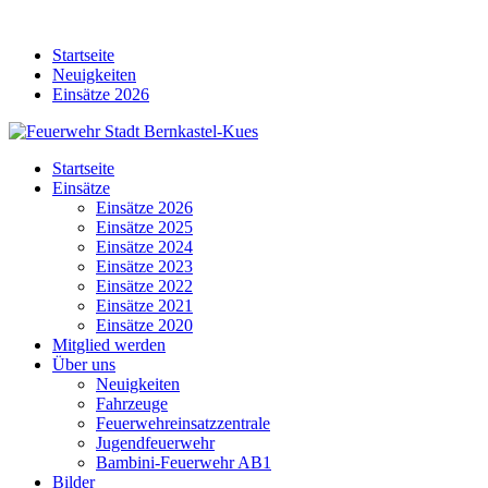
Skip
to
Startseite
content
Neuigkeiten
Einsätze 2026
Startseite
Einsätze
Einsätze 2026
Einsätze 2025
Einsätze 2024
Einsätze 2023
Einsätze 2022
Einsätze 2021
Einsätze 2020
Mitglied werden
Über uns
Neuigkeiten
Fahrzeuge
Feuerwehreinsatzzentrale
Jugendfeuerwehr
Bambini-Feuerwehr AB1
Bilder