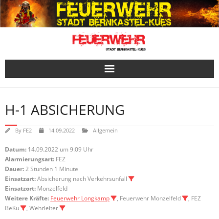
Skip
to
content
H-1 ABSICHERUNG
By
FE2
14.09.2022
Allgemein
Datum:
14.09.2022 um 9:09 Uhr
Alarmierungsart:
FEZ
Dauer:
2 Stunden 1 Minute
Einsatzart:
Absicherung nach Verkehrsunfall
Einsatzort:
Monzelfeld
Weitere Kräfte:
Feuerwehr Longkamp
, Feuerwehr Monzelfeld
, FEZ
BeKu
, Wehrleiter