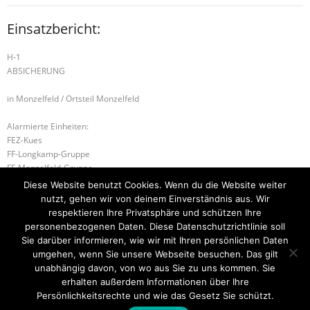
Einsatzbericht:
H-1
ABSICHERUNG
in Monzelfeld / Ortsteil Monzelfeld
Alarmierte Einheiten:
FEZ-Kues
FF-Longkamp-Gruppe
FF-Monzelfeld-Gruppe
WL-Bernkastel-Kues
Diese Website benutzt Cookies. Wenn du die Website weiter
nutzt, gehen wir von deinem Einverständnis aus. Wir
B-2 BRANDMELDEANLAGE
respektieren Ihre Privatsphäre und schützen Ihre
personenbezogenen Daten. Diese Datenschutzrichtlinie soll
G-1 AUSLAUFENDE BETRIEBSSTOFFE
Sie darüber informieren, wie wir mit Ihren persönlichen Daten
umgehen, wenn Sie unsere Webseite besuchen. Das gilt
unabhängig davon, von wo aus Sie zu uns kommen. Sie
erhalten außerdem Informationen über Ihre
Startseite
Einsätze
Mitglied werden
Über uns
Bilder
Persönlichkeitsrechte und wie das Gesetz Sie schützt.
Kontakt