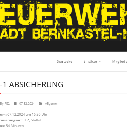
Startseite
Einsätze
Mitglied
-1 ABSICHERUNG
By
FE2
07.12.2024
Allgemein
tum:
07.12.2024 um 16:36 Uhr
rmierungsart:
FEZ, Staffel
er:
54 Minuten