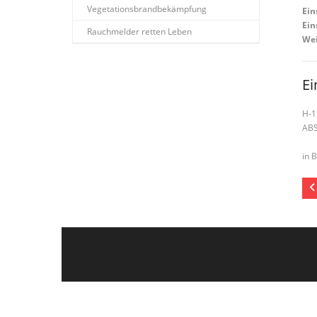
Vegetationsbrandbekämpfung
Ein
Ein
Rauchmelder retten Leben
Wei
Ei
H-1
AB
in 