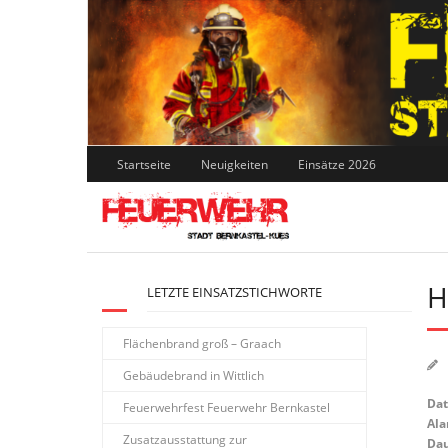
Skip
to
content
Startseite
Neuigkeiten
Einsätze 2026
H
LETZTE EINSATZSTICHWORTE
Flächenbrand groß – Graach
Gebäudebrand in Wittlich
Da
Feuerwehrfest Feuerwehr Bernkastel
Ala
Zusatzausstattung zur
Dau