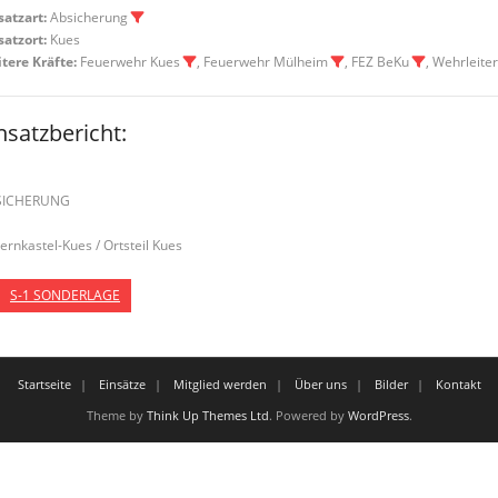
satzart:
Absicherung
satzort:
Kues
tere Kräfte:
Feuerwehr Kues
, Feuerwehr Mülheim
, FEZ BeKu
, Wehrleite
nsatzbericht:
SICHERUNG
Bernkastel-Kues / Ortsteil Kues
S-1 SONDERLAGE
Startseite
Einsätze
Mitglied werden
Über uns
Bilder
Kontakt
Theme by
Think Up Themes Ltd
. Powered by
WordPress
.