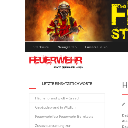
Skip
to
content
Startseite
Neuigkeiten
Einsätze 2026
H
LETZTE EINSATZSTICHWORTE
Flächenbrand groß – Graach
Gebäudebrand in Wittlich
Da
Feuerwehrfest Feuerwehr Bernkastel
Ala
Zusatzausstattung zur
Dau