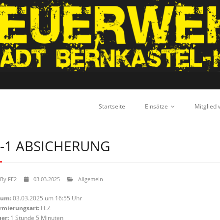
Startseite
Einsätze
Mitglied
-1 ABSICHERUNG
By
FE2
03.03.2025
Allgemein
tum:
03.03.2025 um 16:55 Uhr
rmierungsart:
FEZ
er:
1 Stunde 5 Minuten