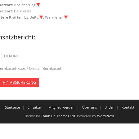
satzart:
Absicherung
satzort:
Bernkastel
tere Kräfte:
FEZ BeKu
, Wehrleiter
nsatzbericht:
SICHERUNG
Bernkastel-Kues / Ortsteil Bernkastel
H-1 ABSICHERUNG
Startseite
Einsätze
Mitglied werden
Über uns
Bilder
Kontakt
Theme by
Think Up Themes Ltd
. Powered by
WordPress
.