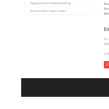
Vegetationsbrandbekämpfung
Ein
Ein
Rauchmelder retten Leben
Wei
Ei
H-1
AB
in 