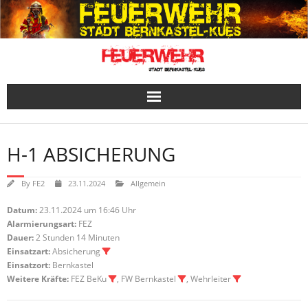
Skip
to
content
H-1 ABSICHERUNG
By
FE2
23.11.2024
Allgemein
Datum:
23.11.2024 um 16:46 Uhr
Alarmierungsart:
FEZ
Dauer:
2 Stunden 14 Minuten
Einsatzart:
Absicherung
Einsatzort:
Bernkastel
Weitere Kräfte:
FEZ BeKu
, FW Bernkastel
, Wehrleiter