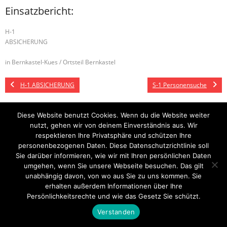
Einsatzbericht:
H-1
ABSICHERUNG
in Bernkastel-Kues / Ortsteil Bernkastel
H-1 ABSICHERUNG
S-1 Personensuche
Diese Website benutzt Cookies. Wenn du die Website weiter
nutzt, gehen wir von deinem Einverständnis aus. Wir
Startseite
Einsätze
Mitglied werden
Über uns
Bilder
Kontakt
respektieren Ihre Privatsphäre und schützen Ihre
personenbezogenen Daten. Diese Datenschutzrichtlinie soll
Theme by
Think Up Themes Ltd
. Powered by
WordPress
.
Sie darüber informieren, wie wir mit Ihren persönlichen Daten
umgehen, wenn Sie unsere Webseite besuchen. Das gilt
unabhängig davon, von wo aus Sie zu uns kommen. Sie
erhalten außerdem Informationen über Ihre
Persönlichkeitsrechte und wie das Gesetz Sie schützt.
Verstanden