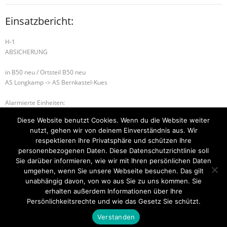
Einsatzbericht:
H-1
ABSICHERUNG
in B50 neu / Ortsteil B50 neu
AS Longkamp -> AS Bernkastel-Kues
Alarmierte Einheiten:
FEZ-Kues
Diese Website benutzt Cookies. Wenn du die Website weiter
FF-Longkamp-Gruppe
nutzt, gehen wir von deinem Einverständnis aus. Wir
BeKu WL
respektieren Ihre Privatsphäre und schützen Ihre
personenbezogenen Daten. Diese Datenschutzrichtlinie soll
B-2 RAUCHWARNMELDER
S-1 SONDERLAGE
Sie darüber informieren, wie wir mit Ihren persönlichen Daten
umgehen, wenn Sie unsere Webseite besuchen. Das gilt
unabhängig davon, von wo aus Sie zu uns kommen. Sie
erhalten außerdem Informationen über Ihre
Startseite
Einsätze
Mitglied werden
Über uns
Bilder
Persönlichkeitsrechte und wie das Gesetz Sie schützt.
Kontakt
Verstanden
Theme by
Think Up Themes Ltd
. Powered by
WordPress
.