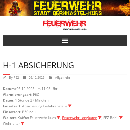
Skip
to
content
H-1 ABSICHERUNG
By
FE2
05.12.2025
Allgemein
Datum:
05.12.2025 um 11:03 Uhr
Alarmierungsart:
FEZ
Dauer:
1 Stunde 27 Minuten
Einsatzart:
Absicherung Gefahrenstelle
Einsatzort:
B50 neu
Weitere Kräfte:
Feuerwehr Kues
,
Feuerwehr Longkamp
, FEZ BeKu
,
Wehrleiter