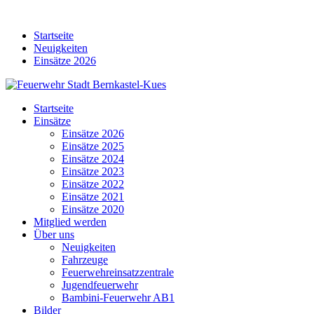
Skip
to
Startseite
content
Neuigkeiten
Einsätze 2026
Startseite
Einsätze
Einsätze 2026
Einsätze 2025
Einsätze 2024
Einsätze 2023
Einsätze 2022
Einsätze 2021
Einsätze 2020
Mitglied werden
Über uns
Neuigkeiten
Fahrzeuge
Feuerwehreinsatzzentrale
Jugendfeuerwehr
Bambini-Feuerwehr AB1
Bilder