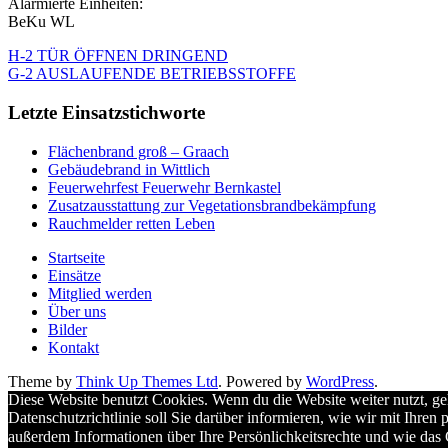
Alarmierte Einheiten:
BeKu WL
H-2 TÜR ÖFFNEN DRINGEND
G-2 AUSLAUFENDE BETRIEBSSTOFFE
Letzte Einsatzstichworte
Flächenbrand groß – Graach
Gebäudebrand in Wittlich
Feuerwehrfest Feuerwehr Bernkastel
Zusatzausstattung zur Vegetationsbrandbekämpfung
Rauchmelder retten Leben
Startseite
Einsätze
Mitglied werden
Über uns
Bilder
Kontakt
Theme by
Think Up Themes Ltd
. Powered by
WordPress
.
Diese Website benutzt Cookies. Wenn du die Website weiter nutzt, ge
Datenschutzrichtlinie soll Sie darüber informieren, wie wir mit Ihr
außerdem Informationen über Ihre Persönlichkeitsrechte und wie das 