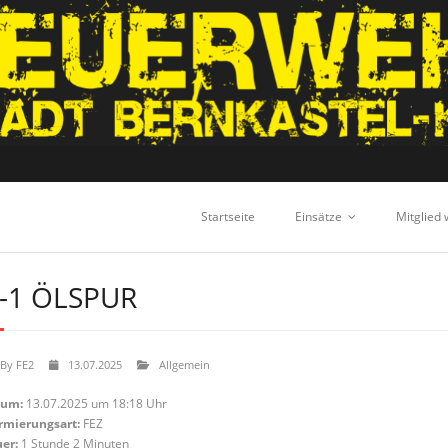
Startseite
Einsätze
Mitglied
-1 ÖLSPUR
By
FE2
13.07.2025
Allgemein
tum:
13.07.2025 um 18:18 Uhr
rmierungsart:
FEZ
er:
1 Stunde 2 Minuten