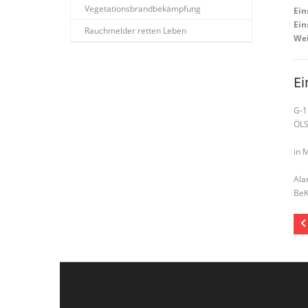
Vegetationsbrandbekämpfung
Ein
Ein
Rauchmelder retten Leben
Wei
Ei
G-1
ÖL
in 
Ala
BeK