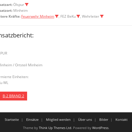
satzart:
Ölspur
satzort:
Minheim
tere Kräfte:
Feuerwehr Minheim
, FEZ BeKu
, Wehrleiter
nsatzbericht:
SPUR
Minheim / Ortsteil Minheim
rmierte Einheiten:
u WL
B-2 BRAND 2
Startseite
Einsätze
Mitglied werden
Über uns
Bilder
Kontakt
Theme by
Think Up Themes Ltd
. Powered by
WordPress
.