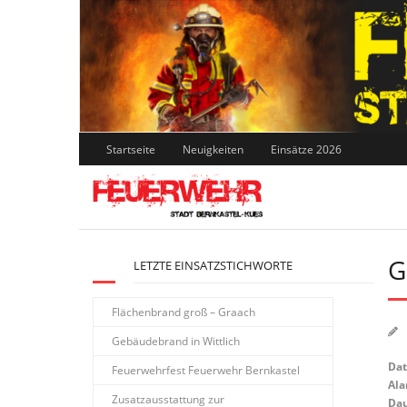
Skip
to
content
Startseite
Neuigkeiten
Einsätze 2026
G
LETZTE EINSATZSTICHWORTE
Flächenbrand groß – Graach
Gebäudebrand in Wittlich
Da
Feuerwehrfest Feuerwehr Bernkastel
Ala
Zusatzausstattung zur
Dau