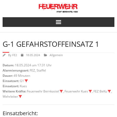
Skip
to
content
G-1 GEFAHRSTOFFEINSATZ 1
By
FE2
18.05.2024
Allgemein
Datum:
18.05.2024 um 17:31 Uhr
Alarmierungsart:
FEZ, Staffel
Dauer:
49 Minuten
Einsatzart:
G1
Einsatzort:
Kues
Weitere Kräfte:
Feuerwehr Bernkastel
, Feuerwehr Kues
, FEZ BeKu
,
Wehrleiter
Einsatzbericht: