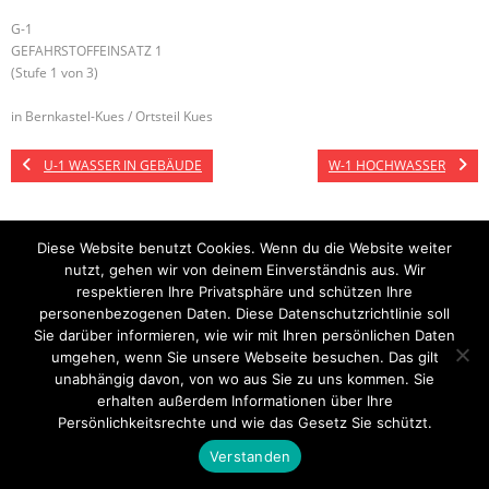
G-1
GEFAHRSTOFFEINSATZ 1
(Stufe 1 von 3)
in Bernkastel-Kues / Ortsteil Kues
U-1 WASSER IN GEBÄUDE
W-1 HOCHWASSER
Diese Website benutzt Cookies. Wenn du die Website weiter
Startseite
Einsätze
Mitglied werden
Über uns
Bilder
nutzt, gehen wir von deinem Einverständnis aus. Wir
Kontakt
respektieren Ihre Privatsphäre und schützen Ihre
Theme by
Think Up Themes Ltd
. Powered by
WordPress
.
personenbezogenen Daten. Diese Datenschutzrichtlinie soll
Sie darüber informieren, wie wir mit Ihren persönlichen Daten
umgehen, wenn Sie unsere Webseite besuchen. Das gilt
unabhängig davon, von wo aus Sie zu uns kommen. Sie
erhalten außerdem Informationen über Ihre
Persönlichkeitsrechte und wie das Gesetz Sie schützt.
Verstanden