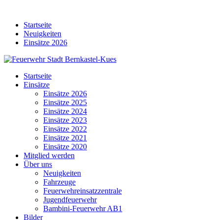
Skip
to
Startseite
content
Neuigkeiten
Einsätze 2026
Startseite
Einsätze
Einsätze 2026
Einsätze 2025
Einsätze 2024
Einsätze 2023
Einsätze 2022
Einsätze 2021
Einsätze 2020
Mitglied werden
Über uns
Neuigkeiten
Fahrzeuge
Feuerwehreinsatzzentrale
Jugendfeuerwehr
Bambini-Feuerwehr AB1
Bilder