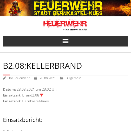
Skip
to
content
B2.08;KELLERBRAND
By
Feuerwehr
28.08.2021
Allgemein
Datum:
28.08.2021 um 23:02 Uhr
Einsatzart:
Brand2.08
Einsatzort:
Bernkastel-Kues
Einsatzbericht: