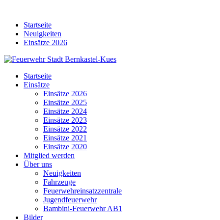
Skip
to
Startseite
content
Neuigkeiten
Einsätze 2026
Startseite
Einsätze
Einsätze 2026
Einsätze 2025
Einsätze 2024
Einsätze 2023
Einsätze 2022
Einsätze 2021
Einsätze 2020
Mitglied werden
Über uns
Neuigkeiten
Fahrzeuge
Feuerwehreinsatzzentrale
Jugendfeuerwehr
Bambini-Feuerwehr AB1
Bilder