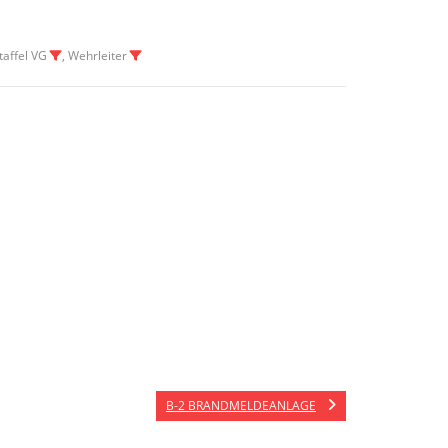
taffel VG
, Wehrleiter
B-2 BRANDMELDEANLAGE