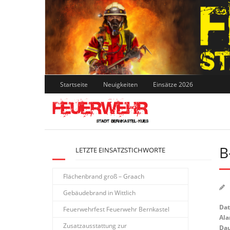
Skip
to
content
Startseite
Neuigkeiten
Einsätze 2026
B
LETZTE EINSATZSTICHWORTE
Flächenbrand groß – Graach
Gebäudebrand in Wittlich
Da
Feuerwehrfest Feuerwehr Bernkastel
Ala
Zusatzausstattung zur
Dau