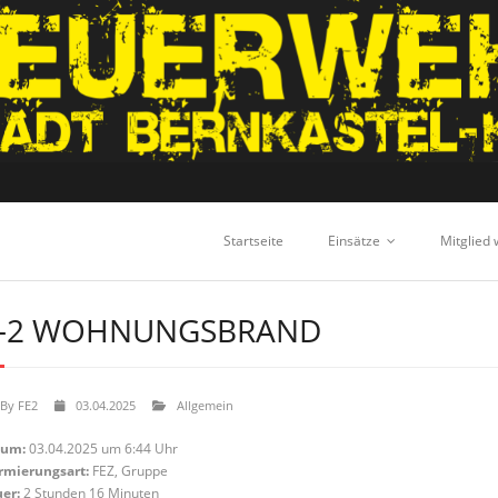
Startseite
Einsätze
Mitglied
-2 WOHNUNGSBRAND
By
FE2
03.04.2025
Allgemein
tum:
03.04.2025 um 6:44 Uhr
rmierungsart:
FEZ, Gruppe
er:
2 Stunden 16 Minuten