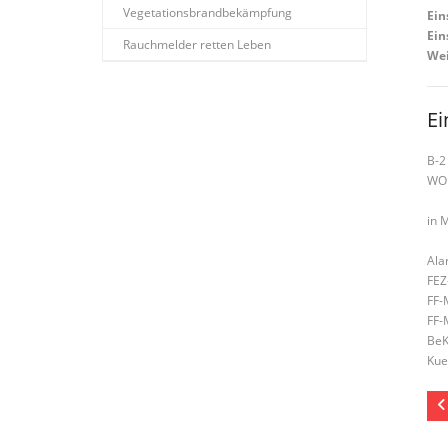
Vegetationsbrandbekämpfung
Ein
Ein
Rauchmelder retten Leben
Wei
Ei
B-2
WO
in 
Ala
FEZ
FF-
FF-
BeK
Kue