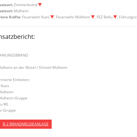
satzart:
Zimmerbrand
satzort:
Mülheim
tere Kräfte:
Feuerwehr Kues
, Feuerwehr Mülheim
, FEZ BeKu
, Führungss
nsatzbericht:
HNUNGSBRAND
Mülheim an der Mosel / Ortsteil Mülheim
rmierte Einheiten:
-Kues
Mülheim
Mülheim-Gruppe
u WL
s-Gruppe
B-2 BRANDMELDEANLAGE