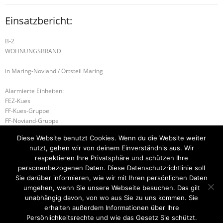
Einsatzbericht:
B-2
WOHNUNGSBRAND
in Maring-Noviand / Ortsteil Maring
Alarmierte Einheiten:
FEZ-Kues
FF-Kues-Gruppe
FF-Noviand-Gruppe
FF-Maring
Diese Website benutzt Cookies. Wenn du die Website weiter
Führungsstaffel-BeKu
nutzt, gehen wir von deinem Einverständnis aus. Wir
WL-Bernkastel-Kues
respektieren Ihre Privatsphäre und schützen Ihre
personenbezogenen Daten. Diese Datenschutzrichtlinie soll
B-2 FLÄCHENBRAND – GROSS
B-2 BRANDMELDEANLAGE
Sie darüber informieren, wie wir mit Ihren persönlichen Daten
umgehen, wenn Sie unsere Webseite besuchen. Das gilt
unabhängig davon, von wo aus Sie zu uns kommen. Sie
erhalten außerdem Informationen über Ihre
Startseite
Einsätze
Mitglied werden
Über uns
Bilder
Persönlichkeitsrechte und wie das Gesetz Sie schützt.
Kontakt