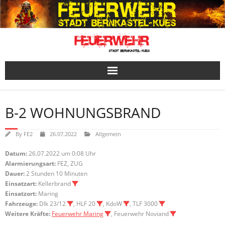
Skip
to
content
B-2 WOHNUNGSBRAND
By
FE2
26.07.2022
Allgemein
Datum:
26.07.2022 um 0:08 Uhr
Alarmierungsart:
FEZ, ZUG
Dauer:
2 Stunden 10 Minuten
Einsatzart:
Kellerbrand
Einsatzort:
Maring
Fahrzeuge:
Dlk 23/12
, HLF 20
, KdoW
, TLF 3000
Weitere Kräfte:
Feuerwehr Maring
, Feuerwehr Noviand