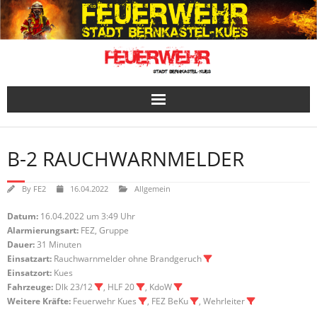
Skip
to
content
B-2 RAUCHWARNMELDER
By
FE2
16.04.2022
Allgemein
Datum:
16.04.2022 um 3:49 Uhr
Alarmierungsart:
FEZ, Gruppe
Dauer:
31 Minuten
Einsatzart:
Rauchwarnmelder ohne Brandgeruch
Einsatzort:
Kues
Fahrzeuge:
Dlk 23/12
, HLF 20
, KdoW
Weitere Kräfte:
Feuerwehr Kues
, FEZ BeKu
, Wehrleiter