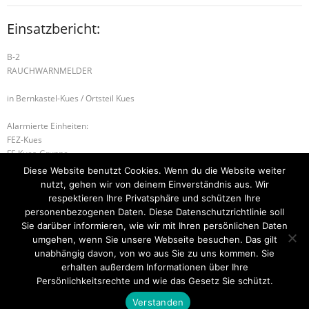
Einsatzbericht:
B-2
RAUCHWARNMELDER
in Bernkastel-Kues / Ortsteil Kues
Alarmierte Einheiten:
FEZ-Kues
FF-Kues-Gruppe
WL-Bernkastel-Kues
Diese Website benutzt Cookies. Wenn du die Website weiter
nutzt, gehen wir von deinem Einverständnis aus. Wir
H-1 TIERRETTUNG in Wintrich / Ortsteil Wintrich
respektieren Ihre Privatsphäre und schützen Ihre
personenbezogenen Daten. Diese Datenschutzrichtlinie soll
B-2 BRANDMELDEANLAGE
Sie darüber informieren, wie wir mit Ihren persönlichen Daten
umgehen, wenn Sie unsere Webseite besuchen. Das gilt
unabhängig davon, von wo aus Sie zu uns kommen. Sie
erhalten außerdem Informationen über Ihre
Startseite
Einsätze
Mitglied werden
Über uns
Bilder
Persönlichkeitsrechte und wie das Gesetz Sie schützt.
Kontakt
Verstanden
Theme by
Think Up Themes Ltd
. Powered by
WordPress
.