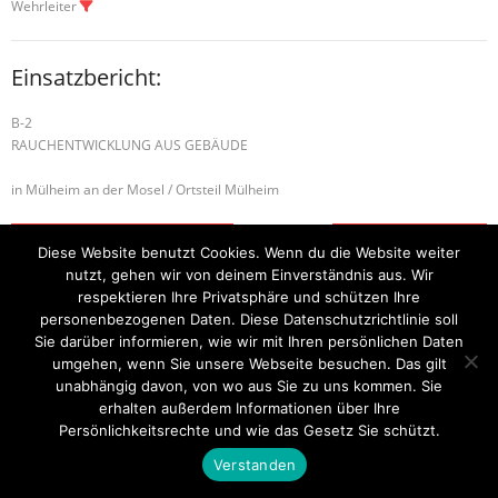
Wehrleiter
Einsatzbericht:
B-2
RAUCHENTWICKLUNG AUS GEBÄUDE
in Mülheim an der Mosel / Ortsteil Mülheim
H-2 TÜR ÖFFNEN DRINGEND
S-1 SONDERLAGE
Diese Website benutzt Cookies. Wenn du die Website weiter
nutzt, gehen wir von deinem Einverständnis aus. Wir
respektieren Ihre Privatsphäre und schützen Ihre
personenbezogenen Daten. Diese Datenschutzrichtlinie soll
Startseite
Einsätze
Mitglied werden
Über uns
Bilder
Sie darüber informieren, wie wir mit Ihren persönlichen Daten
Kontakt
umgehen, wenn Sie unsere Webseite besuchen. Das gilt
Theme by
Think Up Themes Ltd
. Powered by
WordPress
.
unabhängig davon, von wo aus Sie zu uns kommen. Sie
erhalten außerdem Informationen über Ihre
Persönlichkeitsrechte und wie das Gesetz Sie schützt.
Verstanden