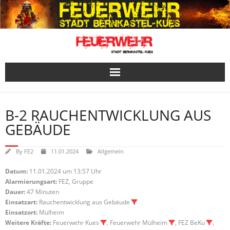
Skip
to
content
B-2 RAUCHENTWICKLUNG AUS
GEBÄUDE
By
FE2
11.01.2024
Allgemein
Datum:
11.01.2024 um 13:57 Uhr
Alarmierungsart:
FEZ, Gruppe
Dauer:
47 Minuten
Einsatzart:
Rauchentwicklung aus Gebäude
Einsatzort:
Mülheim
Weitere Kräfte:
Feuerwehr Kues
, Feuerwehr Mülheim
, FEZ BeKu
,