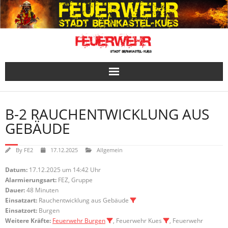
Skip
to
content
B-2 RAUCHENTWICKLUNG AUS
GEBÄUDE
By
FE2
17.12.2025
Allgemein
Datum:
17.12.2025 um 14:42 Uhr
Alarmierungsart:
FEZ, Gruppe
Dauer:
48 Minuten
Einsatzart:
Rauchentwicklung aus Gebäude
Einsatzort:
Burgen
Weitere Kräfte:
Feuerwehr Burgen
, Feuerwehr Kues
, Feuerwehr