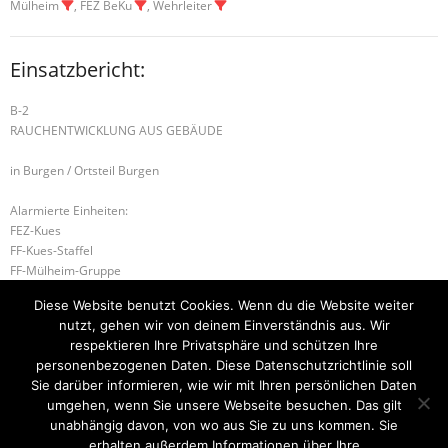
Mülheim
, FEZ BeKu
, Wehrleiter
Einsatzbericht:
B-2
RAUCHENTWICKLUNG AUS GEBÄUDE
in Burgen / Ortsteil Burgen
Alarmierte Einheiten:
FEZ-Kues
FF-Kues-Staffel
FF-Mülheim-Gruppe
FF-Burgen
Diese Website benutzt Cookies. Wenn du die Website weiter
Führungsstaffel-BeKu
nutzt, gehen wir von deinem Einverständnis aus. Wir
BeKu WL
respektieren Ihre Privatsphäre und schützen Ihre
personenbezogenen Daten. Diese Datenschutzrichtlinie soll
W-2 ÖL AUF GEWÄSSER
H-2 TÜR ÖFFNEN DRINGEND
Sie darüber informieren, wie wir mit Ihren persönlichen Daten
umgehen, wenn Sie unsere Webseite besuchen. Das gilt
unabhängig davon, von wo aus Sie zu uns kommen. Sie
erhalten außerdem Informationen über Ihre