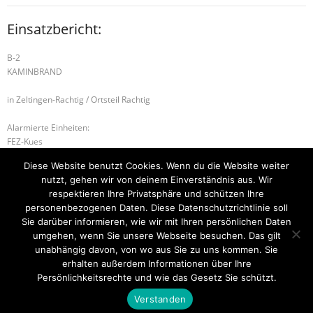
Einsatzbericht:
B-2
KAMINBRAND
in Zeltingen-Rachtig / Ortsteil Rachtig
Alarmierte Einheiten:
FEZ-Kues
FF-Kues-Staffel
Diese Website benutzt Cookies. Wenn du die Website weiter
FF-Zeltingen-Rachtig-Gruppe
nutzt, gehen wir von deinem Einverständnis aus. Wir
BeKu WL
respektieren Ihre Privatsphäre und schützen Ihre
personenbezogenen Daten. Diese Datenschutzrichtlinie soll
B-1 FLÄCHENBRAND – KLEIN
H-1 UNTERSTÜTZUNG RD
Sie darüber informieren, wie wir mit Ihren persönlichen Daten
umgehen, wenn Sie unsere Webseite besuchen. Das gilt
unabhängig davon, von wo aus Sie zu uns kommen. Sie
erhalten außerdem Informationen über Ihre
Startseite
Einsätze
Mitglied werden
Über uns
Bilder
Persönlichkeitsrechte und wie das Gesetz Sie schützt.
Kontakt
Verstanden
Theme by
Think Up Themes Ltd
. Powered by
WordPress
.