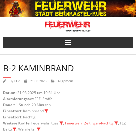
Skip
to
content
B-2 KAMINBRAND
By
FE2
21.03.2025
Allgemein
Datum:
21.03.2025 um 19:31 Uhr
Alarmierungsart:
FEZ, Staffel
Dauer:
1 Stunde 29 Minuten
Einsatzart:
Kaminbrand
Einsatzort:
Rachtig
Weitere Kräfte:
Feuerwehr Kues
,
Feuerwehr Zeltingen-Rachtig
, FEZ
BeKu
, Wehrleiter