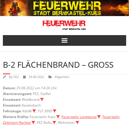
Skip
to
content
B-2 FLÄCHENBRAND – GROSS
By
FE2
29.08.2022
Allgemein
Datum:
29.08.2022 um 14:26 Uhr
Alarmierungsart:
FEZ, Staffel
Einsatzart:
Waldbrand
Einsatzort:
Kautenbach
Fahrzeuge:
KdoW
, TLF 3000
Weitere Kräfte:
Feuerwehr Kues
,
Feuerwehr Longkamp
,
Feuerwehr
Zeltingen-Rachtig
, FEZ BeKu
, Wehrleiter