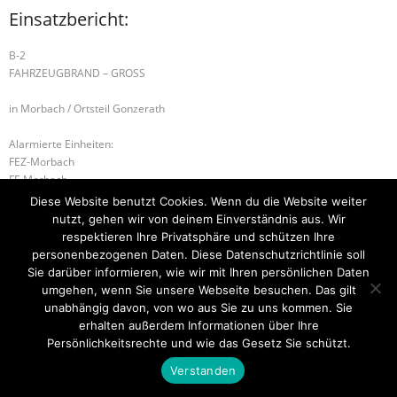
Einsatzbericht:
B-2
FAHRZEUGBRAND – GROSS
in Morbach / Ortsteil Gonzerath
Alarmierte Einheiten:
FEZ-Morbach
FF-Morbach
Diese Website benutzt Cookies. Wenn du die Website weiter
B-2 BRANDMELDEANLAGE
H-1 ABSICHERUNG
nutzt, gehen wir von deinem Einverständnis aus. Wir
respektieren Ihre Privatsphäre und schützen Ihre
personenbezogenen Daten. Diese Datenschutzrichtlinie soll
Sie darüber informieren, wie wir mit Ihren persönlichen Daten
umgehen, wenn Sie unsere Webseite besuchen. Das gilt
Startseite
Einsätze
Mitglied werden
Über uns
Bilder
Kontakt
unabhängig davon, von wo aus Sie zu uns kommen. Sie
erhalten außerdem Informationen über Ihre
Theme by
Think Up Themes Ltd
. Powered by
WordPress
.
Persönlichkeitsrechte und wie das Gesetz Sie schützt.
Verstanden