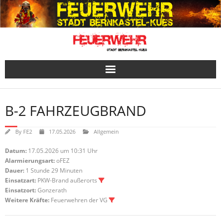
Skip
to
content
B-2 FAHRZEUGBRAND
By
FE2
17.05.2026
Allgemein
Datum:
17.05.2026 um 10:31 Uhr
Alarmierungsart:
oFEZ
Dauer:
1 Stunde 29 Minuten
Einsatzart:
PKW-Brand außerorts
Einsatzort:
Gonzerath
Weitere Kräfte:
Feuerwehren der VG