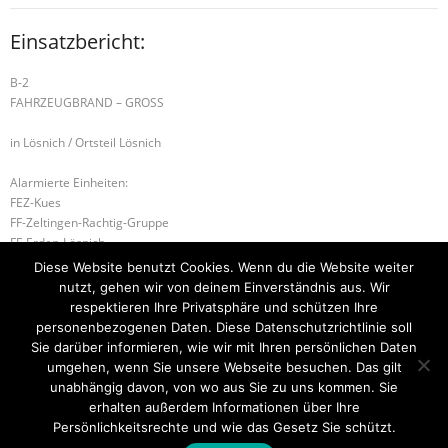
Einsatzbericht:
B-2
FAHRZEUGBRAND – GROSS
in Lösnich / Ortsteil Lösnich
Alarmierte Einheiten:
FEZ-Kues
FF-Zeltingen-Rachtig-Gruppe
FF-Erden-Lösnich
BeKu WL
Diese Website benutzt Cookies. Wenn du die Website weiter
nutzt, gehen wir von deinem Einverständnis aus. Wir
B-2 BRANDMELDEANLAGE
respektieren Ihre Privatsphäre und schützen Ihre
personenbezogenen Daten. Diese Datenschutzrichtlinie soll
G-1 AUSLAUFENDE BETRIEBSSTOFFE
Sie darüber informieren, wie wir mit Ihren persönlichen Daten
umgehen, wenn Sie unsere Webseite besuchen. Das gilt
unabhängig davon, von wo aus Sie zu uns kommen. Sie
erhalten außerdem Informationen über Ihre
Startseite
Einsätze
Mitglied werden
Über uns
Bilder
Persönlichkeitsrechte und wie das Gesetz Sie schützt.
Kontakt