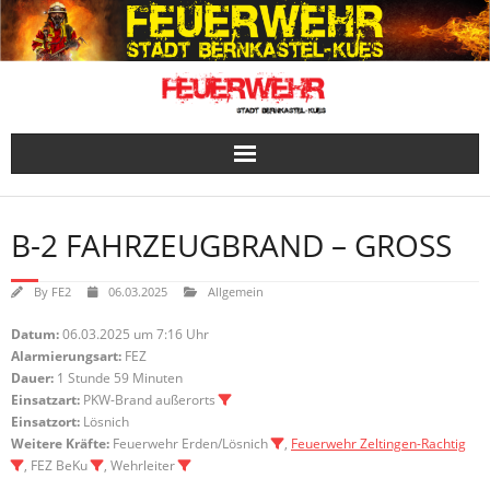
Skip
to
content
B-2 FAHRZEUGBRAND – GROSS
By
FE2
06.03.2025
Allgemein
Datum:
06.03.2025 um 7:16 Uhr
Alarmierungsart:
FEZ
Dauer:
1 Stunde 59 Minuten
Einsatzart:
PKW-Brand außerorts
Einsatzort:
Lösnich
Weitere Kräfte:
Feuerwehr Erden/Lösnich
,
Feuerwehr Zeltingen-Rachtig
, FEZ BeKu
, Wehrleiter