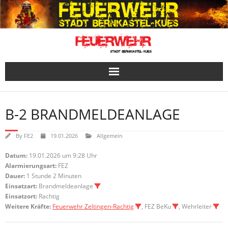
Skip
to
content
B-2 BRANDMELDEANLAGE
By
FE2
19.01.2026
Allgemein
Datum:
19.01.2026 um 9:28 Uhr
Alarmierungsart:
FEZ
Dauer:
1 Stunde 2 Minuten
Einsatzart:
Brandmeldeanlage
Einsatzort:
Rachtig
Weitere Kräfte:
Feuerwehr Zeltingen-Rachtig
, FEZ BeKu
, Wehrleiter