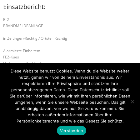
Einsatzbericht:
B-2
BRANDMELDEANLAGE
in Zeltingen-Rachtig / Ortsteil Rachtig
Alarmierte Einheiten:
FEZ-Kues
FF-Zeltingen-Rachtig-Gruppe
BeKu WL
Diese Website benutzt Cookies. Wenn du die Website weiter
nutzt, gehen wir von deinem Einverständnis aus. Wir
B-2 BRANDMELDEANLAGE
B-2 BRANDMELDEANLAGE
respektieren Ihre Privatsphäre und schützen Ihre
personenbezogenen Daten. Diese Datenschutzrichtlinie soll
Sie darüber informieren, wie wir mit Ihren persönlichen Daten
umgehen, wenn Sie unsere Webseite besuchen. Das gilt
unabhängig davon, von wo aus Sie zu uns kommen. Sie
Startseite
Einsätze
Mitglied werden
Über uns
Bilder
Kontakt
erhalten außerdem Informationen über Ihre
Persönlichkeitsrechte und wie das Gesetz Sie schützt.
Theme by
Think Up Themes Ltd
. Powered by
WordPress
.
Verstanden