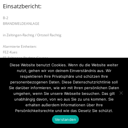
Einsatzbericht:
B-2
BRANDMELDEANLAGE
in Zeltingen-Rachtig / Ortsteil Rachtig
Alarmierte Einheiten:
FEZ-Kues
FF-Zeltingen-Rachtig-Gruppe
BeKu WL
Diese Website benutzt Cookies. Wenn du die Website weiter
nutzt, gehen wir von deinem Einverständnis aus. Wir
B-2 BRANDMELDEANLAGE
B-2 BRANDMELDEANLAGE
respektieren Ihre Privatsphäre und schützen Ihre
personenbezogenen Daten. Diese Datenschutzrichtlinie soll
Sie darüber informieren, wie wir mit Ihren persönlichen Daten
umgehen, wenn Sie unsere Webseite besuchen. Das gilt
unabhängig davon, von wo aus Sie zu uns kommen. Sie
Startseite
Einsätze
Mitglied werden
Über uns
Bilder
Kontakt
erhalten außerdem Informationen über Ihre
Persönlichkeitsrechte und wie das Gesetz Sie schützt.
Theme by
Think Up Themes Ltd
. Powered by
WordPress
.
Verstanden