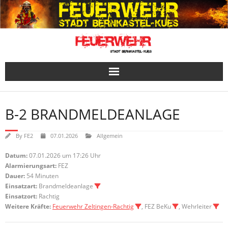
Skip
to
content
B-2 BRANDMELDEANLAGE
By
FE2
07.01.2026
Allgemein
Datum:
07.01.2026 um 17:26 Uhr
Alarmierungsart:
FEZ
Dauer:
54 Minuten
Einsatzart:
Brandmeldeanlage
Einsatzort:
Rachtig
Weitere Kräfte:
Feuerwehr Zeltingen-Rachtig
, FEZ BeKu
, Wehrleiter