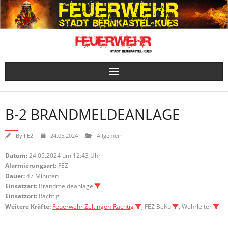
Skip
to
content
B-2 BRANDMELDEANLAGE
By
FE2
24.05.2024
Allgemein
Datum:
24.05.2024 um 12:43 Uhr
Alarmierungsart:
FEZ
Dauer:
47 Minuten
Einsatzart:
Brandmeldeanlage
Einsatzort:
Rachtig
Weitere Kräfte:
Feuerwehr Zeltingen-Rachtig
, FEZ BeKu
, Wehrleiter