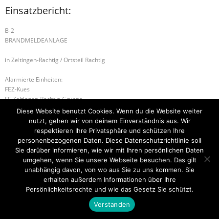
Einsatzbericht:
B-2
BRANDMELDEANLAGE
in Zeltingen-Rachtig / Ortsteil Rachtig
Alarmierte Einheiten:
FEZ-Kues
FF-Zeltingen-Rachtig-Gruppe
BeKu WL
Diese Website benutzt Cookies. Wenn du die Website weiter
nutzt, gehen wir von deinem Einverständnis aus. Wir
B-2 BRANDMELDEANLAGE
S-1 SONDERLAGE
respektieren Ihre Privatsphäre und schützen Ihre
personenbezogenen Daten. Diese Datenschutzrichtlinie soll
Sie darüber informieren, wie wir mit Ihren persönlichen Daten
umgehen, wenn Sie unsere Webseite besuchen. Das gilt
unabhängig davon, von wo aus Sie zu uns kommen. Sie
Startseite
Einsätze
Mitglied werden
Über uns
Bilder
Kontakt
erhalten außerdem Informationen über Ihre
Persönlichkeitsrechte und wie das Gesetz Sie schützt.
Theme by
Think Up Themes Ltd
. Powered by
WordPress
.
Verstanden