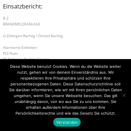
Einsatzbericht:
B-2
BRANDMELDEANLAGE
in Zeltingen-Rachtig / Ortsteil Rachtig
Alarmierte Einheiten:
FEZ-Kues
FF-Zeltingen-Rachtig-Gruppe
Diese Website benutzt Cookies. Wenn du die Website weiter
S-1 SONDERLAGE
S-1 SONDERLAGE
nutzt, gehen wir von deinem Einverständnis aus. Wir
respektieren Ihre Privatsphäre und schützen Ihre
personenbezogenen Daten. Diese Datenschutzrichtlinie soll
Sie darüber informieren, wie wir mit Ihren persönlichen Daten
umgehen, wenn Sie unsere Webseite besuchen. Das gilt
Startseite
Einsätze
Mitglied werden
Über uns
Bilder
Kontakt
unabhängig davon, von wo aus Sie zu uns kommen. Sie
erhalten außerdem Informationen über Ihre
Theme by
Think Up Themes Ltd
. Powered by
WordPress
.
Persönlichkeitsrechte und wie das Gesetz Sie schützt.
Verstanden