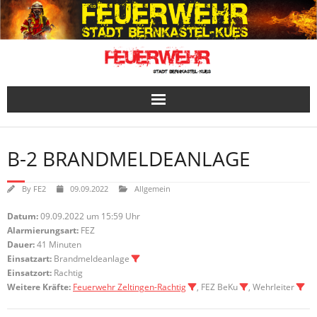
Skip
to
content
B-2 BRANDMELDEANLAGE
By
FE2
09.09.2022
Allgemein
Datum:
09.09.2022 um 15:59 Uhr
Alarmierungsart:
FEZ
Dauer:
41 Minuten
Einsatzart:
Brandmeldeanlage
Einsatzort:
Rachtig
Weitere Kräfte:
Feuerwehr Zeltingen-Rachtig
, FEZ BeKu
, Wehrleiter